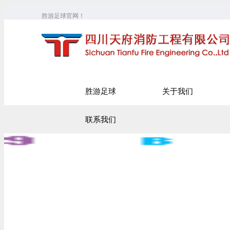
胜游足球官网！
胜游足球
关于我们
联系我们