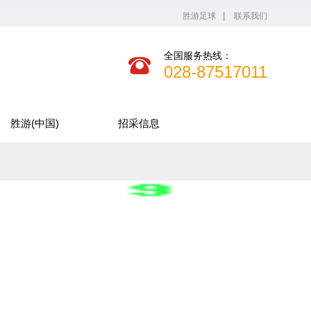
胜游足球
联系我们
全国服务热线：
028-87517011
胜游(中国)
招采信息