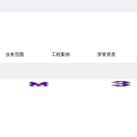
业务范围
工程案例
荣誉资质