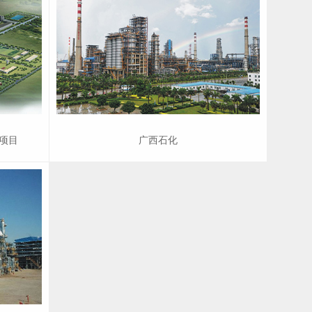
项目
广西石化