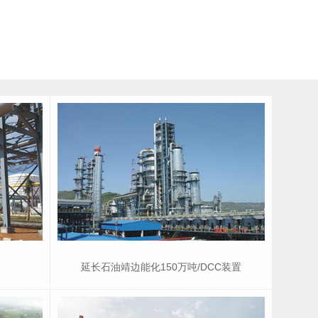
延长石油靖边能化150万吨/DCC装置