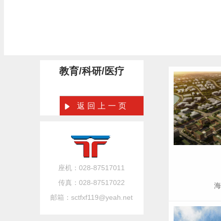
教育/科研/医疗
返回上一页
座机：028-87517011
传真：028-87517022
邮箱：sctfxf119@yeah.net