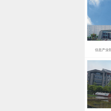
信息产业部