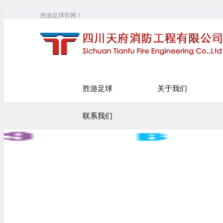
胜游足球官网！
胜游足球
关于我们
联系我们