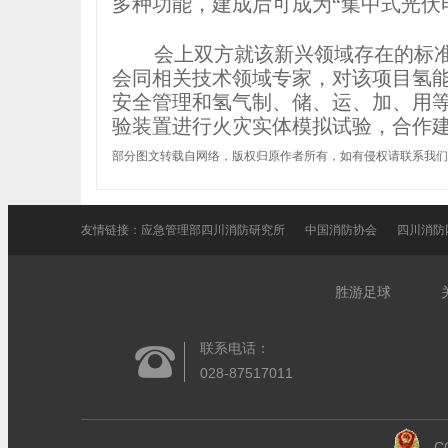
多种功能，建成后可成为“集中式光伏
会上双方就该新兴领域存在的标
会同相关技术领域专家，对该项目氢
安全管理和氢气制、储、运、加、用等
验装置进行火灾实体模拟试验，合作
部分图文转载自网络，版权归原作者所有，如有侵权请联系我们
友情链接：
应急管理部四川消防研究所
中国消防协会
四川消防
胜游足球
联系电话：
028-87517011
C